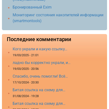
Бронированный Exim
Мониторинг состояния накопителей информации
(smartmontools)
Последние комментарии
Кого украли и какую ссылку…
19/03/2025 - 21:01
ладно бы корректно украли, и…
19/03/2025 - 20:56
Спасибо, очень помогли! Всё…
17/10/2024 - 20:30
Битая ссылка на схему для…
31/08/2024 - 19:28
Битая ссылка на схему для…