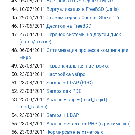
05/08/2011
Настройка DNS сервера BIND
10/07/2011
Виртуализация в FreeBSD (Jails)
29/06/2011
Ставим сервер Counter-Strike 1.6
17/06/2011
Десктоп на FreeBSD
27/04/2011
Перенос системы на другой диск
(dump/restore)
06/04/2011
Оптимизация процесса компиляции
мира
26/03/2011
Первоначальная настройка
23/03/2011
Настройка vsftpd
23/03/2011
Samba + LDAP (PDC)
23/03/2011
Samba как PDC
23/03/2011
Apache + php + (mod_fcgid |
mod_fastcgi)
23/03/2011
Samba + LDAP
23/03/2011
Apache + Suexec + PHP (в режиме cgi)
23/03/2011
Формирование отчетов с