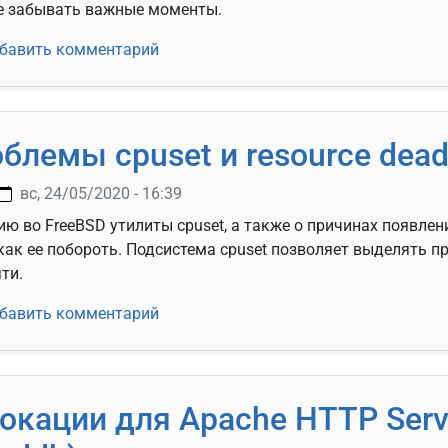
не забывать важные моменты.
йка NoSQL базы данных Redis
бавить комментарий
блемы cpuset и resource dead
вс, 24/05/2020 - 16:39
ю во FreeBSD утилиты cpuset, а также о причинах появлен
м как ее побороть. Подсистема cpuset позволяет выделять 
ти.
 проблемы cpuset и resource deadlock avoided
бавить комментарий
окации для Apache HTTP Serv