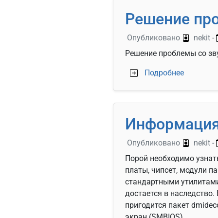
Решение про
Опубликовано
nekit
-
Решение проблемы со звук
о Решени
Подробнее
Информация 
Опубликовано
nekit
-
Порой необходимо узнать
платы, чипсет, модули п
стандартными утилитами 
достается в наследство.
пригодится пакет dmidec
экран (SMBIOS).