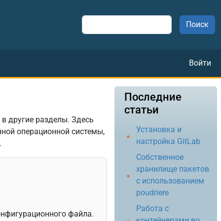
Поиск
Меню
Войти
Последние
статьи
 в другие разделы. Здесь
Установка и
ной операционной системы,
настройка GitLab
.
Собственное
хранилище пакетов
с использованием
poudriere
Работа с
онфигурационного файла.
контейнерами во