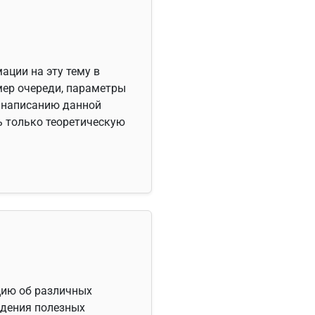
ации на эту тему в
змер очереди, параметры
о написанию данной
шь только теоретическую
цию об различных
ждения полезных