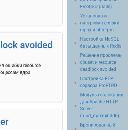
FreeBSD (Jails)
Установка и
настройка связки
nginx и php-fpm
Настройка NoSQL
lock avoided
базы данных Redis
Решение проблемы
cpuset и resource
ия ошибки resource
deadlock avoided
процессам ядра
Настройка FTP-
сервера ProFTPD
Модуль геолокации
для Apache HTTP
Server
(mod_maxminddb)
er
Бронированный