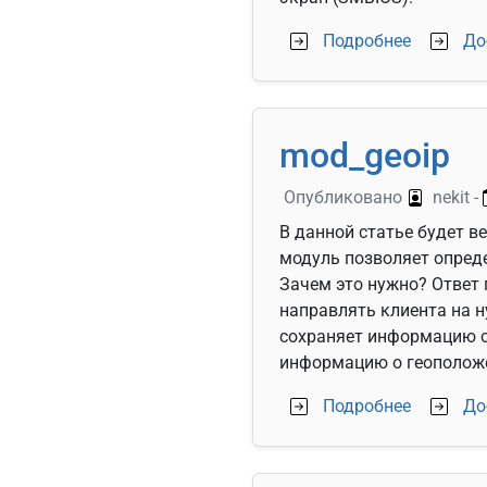
о Информ
Подробнее
До
mod_geoip
Опубликовано
nekit
-
В данной статье будет в
модуль позволяет опреде
Зачем это нужно? Ответ
направлять клиента на н
сохраняет информацию о 
информацию о геоположе
о mod_ge
Подробнее
До