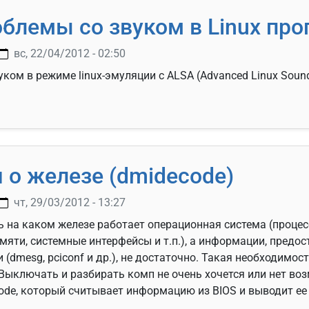
блемы со звуком в Linux пр
вс, 22/04/2012 - 02:50
ом в режиме linux-эмуляции с ALSA (Advanced Linux Sound A
е проблемы со звуком в Linux программах
о железе (dmidecode)
чт, 29/03/2012 - 13:27
 на каком железе работает операционная система (процес
амяти, системные интерфейсы и т.п.), а информации, предо
(dmesg, pciconf и др.), не достаточно. Такая необходимос
 Выключать и разбирать комп не очень хочется или нет воз
ode, который считывает информацию из BIOS и выводит ее