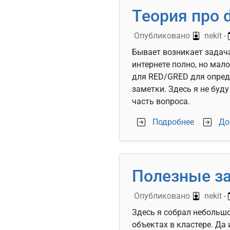
Теория про 
Опубликовано
nekit
-
Бывает возникает задача
интернете полно, но мал
для RED/GRED для опред
заметки. Здесь я не буд
часть вопроса.
о Теория
Подробнее
До
Полезные за
Опубликовано
nekit
-
Здесь я собрал небольш
объектах в кластере. Да