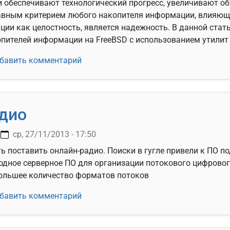
 обеспечивают технологический прогресс, увеличивают о
авным критерием любого накопителя информации, влияющ
ии как целостность, является надежность. В данной стат
пителей информации на FreeBSD с использованием утилит 
ринг состояния накопителей информации (smartmontools)
бавить комментарий
дио
-
ср, 27/11/2013 - 17:50
 поставить онлайн-радио. Поиски в гугле привели к ПО под
ободное серверное ПО для организации потокового цифрово
ольшее количество форматов потоков
ет Радио
бавить комментарий