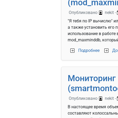
(mod_maxmi
Опубликовано
nekit
-
"Я тебя по IP вычислю" 
а также установить его 
использование в работе 
mod_maxminddb, который
о Модуль
Подробнее
До
Мониторинг 
(smartmonto
Опубликовано
nekit
-
В настоящее время объе
составляют колоссальны