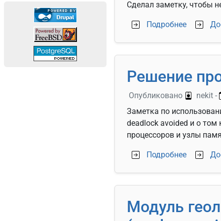
Сделал заметку, чтобы 
о Настро
Подробнее
До
Решение про
Опубликовано
nekit
-
Заметка по использовани
deadlock avoided и о то
процессоров и узлы памя
о Решение
Подробнее
До
Модуль геол