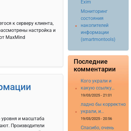
Exim
Мониторинг
состояния
гося к серверу клиента,
накопителей
 рассмотрены настройка и
информации
 от MaxMind
(smartmontools)
Последние
комментарии
Кого украли и
ормации
какую ссылку…
19/03/2025 - 21:01
ладно бы корректно
украли, и…
 уровня и масштаба
19/03/2025 - 20:56
ают. Производители
Спасибо, очень