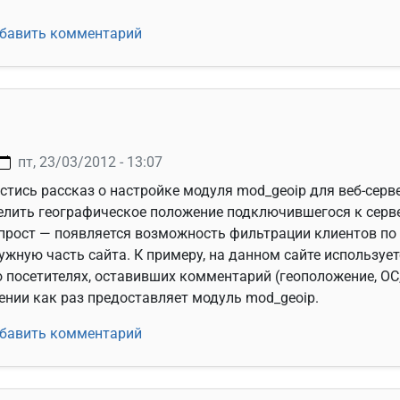
ация о железе (dmidecode)
бавить комментарий
пт, 23/03/2012 - 13:07
естись рассказ о настройке модуля mod_geoip для веб-сер
лить географическое положение подключившегося к сервер
 прост — появляется возможность фильтрации клиентов по
ужную часть сайта. К примеру, на данном сайте используе
посетителях, оставивших комментарий (геоположение, ОС,
нии как раз предоставляет модуль mod_geoip.
oip
бавить комментарий