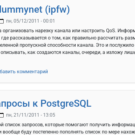
dummynet (ipfw)
пн, 05/12/2011 - 00:01
 организовать нарезку канала или настроить QoS. Информ
о где рассказывается о том, как правильно рассчитать ра
еленной пропускной способности канала. Это и послужил
у описывать, как создаются каналы, очереди, а изложу ли
 про dummynet (ipfw)
бавить комментарий
просы к PostgreSQL
пн, 21/11/2011 - 13:05
ой список запросов, которые помогают получить информа
 и вообще буду постепенно пополнять список по мере нахо