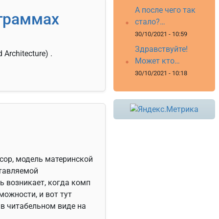
А после чего так
ограммах
стало?…
30/10/2021 - 10:59
Здравствуйте!
rchitecture) .
Может кто…
30/10/2021 - 10:18
сор, модель материнской
ставляемой
ть возникает, когда комп
можности, и вот тут
 в читабельном виде на