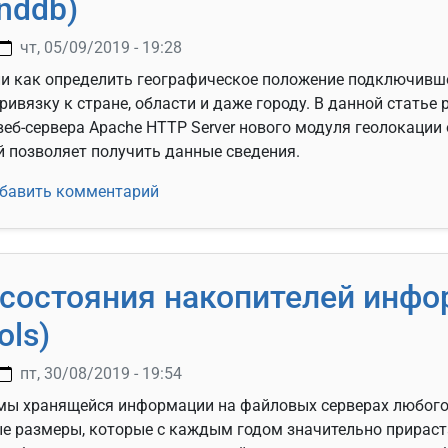
nddb)
чт, 05/09/2019 - 19:28
или как определить географическое положение подключивше
привязку к стране, области и даже городу. В данной статье
веб-сервера Apache HTTP Server нового модуля геолокации
 позволяет получить данные сведения.
 геолокации для Apache HTTP Server (mod_maxminddb)
бавить комментарий
состояния накопителей инф
ols)
пт, 30/08/2019 - 19:54
мы хранящейся информации на файловых серверах любого
е размеры, которые с каждым годом значительно прираст