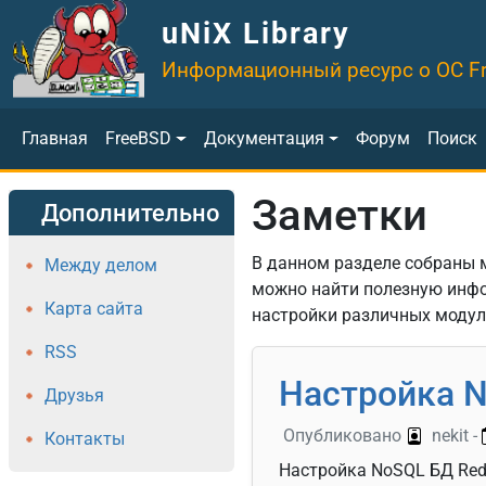
Перейти к основному содержанию
uNiX Library
Информационный ресурс о ОС F
Основная навигация
Главная
FreeBSD
Документация
Форум
Поиск
Заметки
Дополнительно
В данном разделе собраны м
Между делом
можно найти полезную инф
Карта сайта
настройки различных модул
RSS
Настройка N
Друзья
Опубликовано
nekit
-
Контакты
Настройка NoSQL БД Red