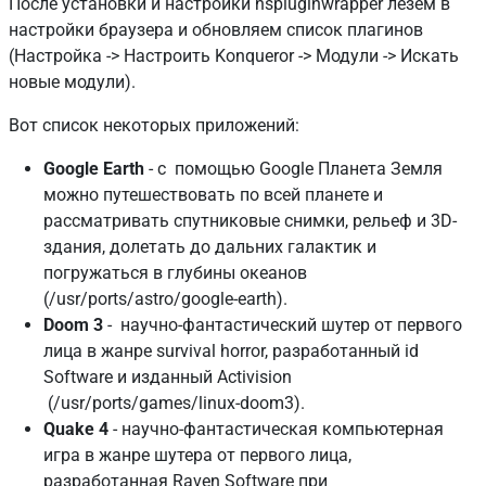
После установки и настройки nspluginwrapper лезем в
настройки браузера и обновляем список плагинов
(Настройка -> Настроить Konqueror -> Модули -> Искать
новые модули).
Вот список некоторых приложений:
Google Earth
- с помощью Google Планета Земля
можно путешествовать по всей планете и
рассматривать спутниковые снимки, рельеф и 3D-
здания, долетать до дальних галактик и
погружаться в глубины океанов
(/usr/ports/astro/google-earth).
Doom 3
- научно-фантастический шутер от первого
лица в жанре survival horror, разработанный id
Software и изданный Activision
(/usr/ports/games/linux-doom3).
Quake 4
- научно-фантастическая компьютерная
игра в жанре шутера от первого лица,
разработанная Raven Software при