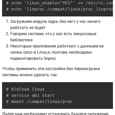
# echo 'linux_enable="YES"' >> /etc/rc.conf
# echo 'linproc /compat/linux/proc linproc
Загружаем модуль ядра, без него у нас ничего
работать не будет
Говорим системе, что у нас есть линуксовые
библиотеки
Некоторые приложения работают с данными из
папки /proc в Linux,е, поэтому необходимо
подмонтировать linproc
Чтобы применить эти настройки без перезагрузки
системы можно сделать так:
Copy
# kldload linux

# service abi start

# mount /compat/linux/proc
Далее нам необходимо установить базовое окружение