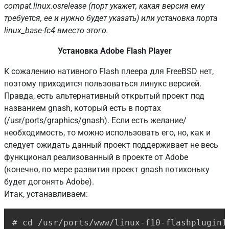
compat.linux.osrelease (порт укажет, какая версия ему
требуется, ее и нужно будет указать) или установка порта
linux_base-fc4 вместо этого.
Установка Adobe Flash Player
К сожалению нативного Flash плеера для FreeBSD нет,
поэтому приходится пользоваться линукс версией.
Правда, есть альтернативный открытый проект под
названием gnash, который есть в портах
(/usr/ports/graphics/gnash). Если есть желание/
необходимость, то можно использовать его, но, как и
следует ожидать данный проект поддерживает не весь
функционал реализованный в проекте от Adobe
(конечно, по мере развития проект gnash потихоньку
будет догонять Adobe).
Итак, устанавливаем:
Copy
# cd /usr/ports/www/linux-f10-flashplugin11