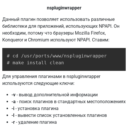
nspluginwrapper
Данный плагин позволяет использовать различные
библиотеки для приложений, использующих NPAPI. Он
необходим, потому что браузеры Mozilla Firefox,
Konqueror и Chromium используют NPAPI. Ставим:
Copy
# cd /usr/ports/www/nspluginwrapper

# make install clean
Для управления плагинами в nspluginwrapper
используются следующие ключи:
-v
- вывод дополнительной информации
-a
- поиск плагинов в стандартных местоположениях
-i
- установка плагина
-l
- вывести список установленных плагинов
-r
- удаление плагина