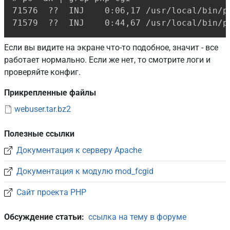
71576  ??  INJ    0:06,17 /usr/local/bin/p
71579  ??  INJ    0:44,67 /usr/local/bin/p
Если вы видите на экране что-то подобное, значит - все
работает нормально. Если же нет, то смотрите логи и
проверяйте конфиг.
Прикрепленные файлы
webuser.tar.bz2
Полезные ссылки
Документация к серверу Apache
Документация к модулю mod_fcgid
Сайт проекта PHP
Обсуждение статьи
ссылка на тему в форуме