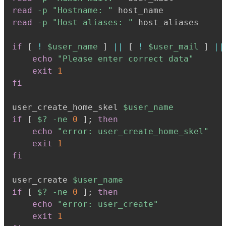
read
-p
"Hostname: "
read
-p
"Host aliases: "
 host_aliases

if
[
!
$user_name
]
||
[
!
$user_mail
]
||
echo
"Please enter correct data"
exit
1
fi
user_create_home_skel 
$user_name
if
[
$?
-ne
0
]
;
then
echo
"error: user_create_home_skel"
exit
1
fi
user_create 
$user_name
if
[
$?
-ne
0
]
;
then
echo
"error: user_create"
exit
1