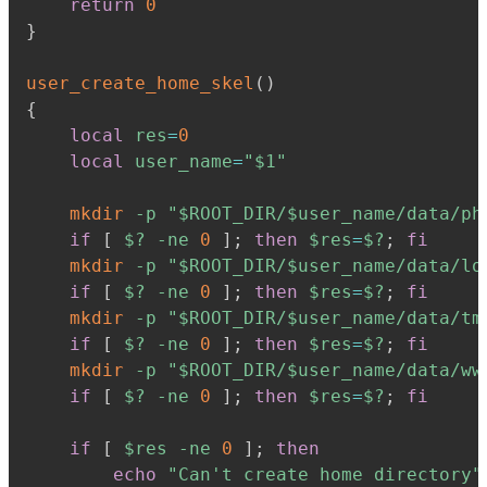
return
0
}
user_create_home_skel
(
)
{
local
res
=
0
local
user_name
=
"
$1
"
mkdir
-p
"
$ROOT_DIR
/
$user_name
/data/ph
if
[
$?
-ne
0
]
;
then
$res
=
$?
;
fi
mkdir
-p
"
$ROOT_DIR
/
$user_name
/data/lo
if
[
$?
-ne
0
]
;
then
$res
=
$?
;
fi
mkdir
-p
"
$ROOT_DIR
/
$user_name
/data/tm
if
[
$?
-ne
0
]
;
then
$res
=
$?
;
fi
mkdir
-p
"
$ROOT_DIR
/
$user_name
/data/ww
if
[
$?
-ne
0
]
;
then
$res
=
$?
;
fi
if
[
$res
-ne
0
]
;
then
echo
"Can't create home directory"