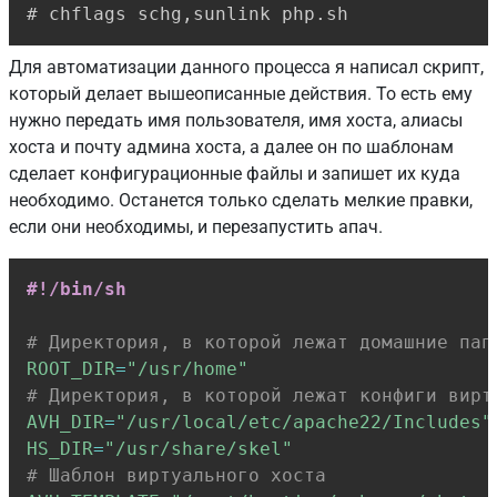
# chflags schg,sunlink php.sh
Для автоматизации данного процесса я написал скрипт,
который делает вышеописанные действия. То есть ему
нужно передать имя пользователя, имя хоста, алиасы
хоста и почту админа хоста, а далее он по шаблонам
сделает конфигурационные файлы и запишет их куда
необходимо. Останется только сделать мелкие правки,
если они необходимы, и перезапустить апач.
Copy
#!/bin/sh
# Директория, в которой лежат домашние пап
ROOT_DIR
=
"/usr/home"
# Директория, в которой лежат конфиги вирт
AVH_DIR
=
"/usr/local/etc/apache22/Includes"
HS_DIR
=
"/usr/share/skel"
# Шаблон виртуального хоста