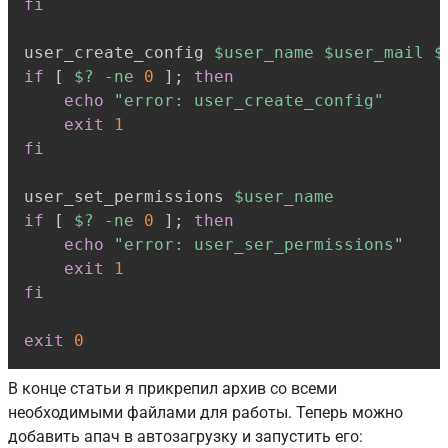
fi
user_create_config 
$user_name
$user_mail
$
if
[
$?
-ne
0
]
;
then
echo
"error: user_create_config"
exit
1
fi
user_set_permissions 
$user_name
if
[
$?
-ne
0
]
;
then
echo
"error: user_ser_permissions"
exit
1
fi
exit
0
В конце статьи я прикрепил архив со всеми
необходимыми файлами для работы. Теперь можно
добавить апач в автозагрузку и запустить его: