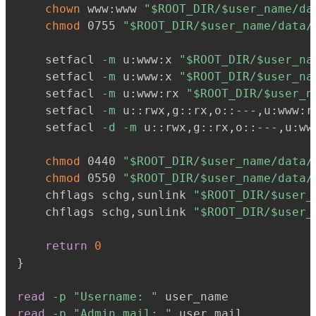
chown
 www:www 
"
$ROOT_DIR
/
$user_name
/da
chmod
 0755 
"
$ROOT_DIR
/
$user_name
/data/
    setfacl 
-m
 u:www:x 
"
$ROOT_DIR
/
$user_na
    setfacl 
-m
 u:www:x 
"
$ROOT_DIR
/
$user_na
    setfacl 
-m
 u:www:rx 
"
$ROOT_DIR
/
$user_n
    setfacl 
-m
 u::rwx,g::rx,o::---,u:www:r
    setfacl 
-d
-m
 u::rwx,g::rx,o::---,u:ww
chmod
 0440 
"
$ROOT_DIR
/
$user_name
/data/
chmod
 0550 
"
$ROOT_DIR
/
$user_name
/data/
    chflags schg,sunlink 
"
$ROOT_DIR
/
$user_
    chflags schg,sunlink 
"
$ROOT_DIR
/
$user_
return
0
}
read
-p
"Username: "
read
-p
"Admin mail: "