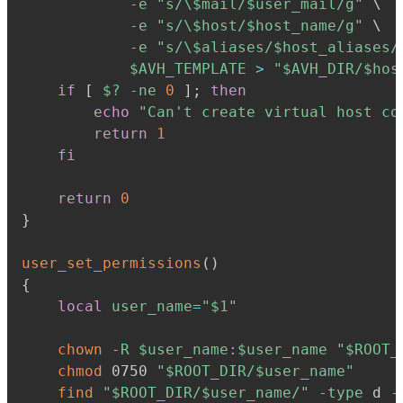
-e
"s/\
$mail
/
$user_mail
/g"
\
-e
"s/\
$host
/
$host_name
/g"
\
-e
"s/\
$aliases
/
$host_aliases
/
$AVH_TEMPLATE
>
"
$AVH_DIR
/
$hos
if
[
$?
-ne
0
]
;
then
echo
"Can't create virtual host co
return
1
fi
return
0
}
user_set_permissions
(
)
{
local
user_name
=
"
$1
"
chown
-R
$user_name
:
$user_name
"
$ROOT_
chmod
 0750 
"
$ROOT_DIR
/
$user_name
"
find
"
$ROOT_DIR
/
$user_name
/"
-type
 d 
-