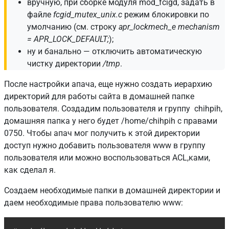
вручную, при сборке модуля mod_fcigd, задать в
файле
fcgid_mutex_unix.c
режим блокировки по
умолчанию (см. строку
apr_lockmech_e mechanism
= APR_LOCK_DEFAULT;
);
ну и банально — отключить автоматическую
чистку директории
/tmp
.
После настройки апача, еще нужно создать иерархию
директорий для работы сайта в домашней папке
пользователя. Создадим пользователя и группу chihpih,
домашняя папка у него будет /home/chihpih с правами
0750. Чтобы апач мог получить к этой директории
доступ нужно добавить пользователя www в группу
пользователя или можно воспользоваться ACL,ками,
как сделал я.
Создаем необходимые папки в домашней директории и
даем необходимые права пользователю www:
Copy