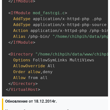
</
IfModule
>
<
IfModule
 mod_fastcgi.c
>
AddType
 application/x-httpd-php .php

AddType
 application/x-httpd-php-source .
Action
 application/x-httpd-php /php-bin/
Alias
 /php-bin/ 
"/home/chihpih/data/php
</
IfModule
>
<
Directory
"/home/chihpih/data/www/chihpi
Options
 FollowSymLinks MultiViews

AllowOverride
 All

Order
allow
,deny

Allow
 from all

</
Directory
>
</
VirtualHost
>
Обновление от 18.12.2014г.