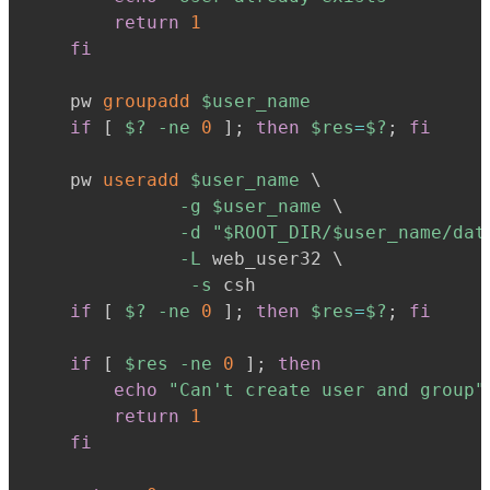
return
1
fi
    pw 
groupadd
$user_name
if
[
$?
-ne
0
]
;
then
$res
=
$?
;
fi
    pw 
useradd
$user_name
\
-g
$user_name
\
-d
"
$ROOT_DIR
/
$user_name
/dat
-L
 web_user32 
\
-s
 csh

if
[
$?
-ne
0
]
;
then
$res
=
$?
;
fi
if
[
$res
-ne
0
]
;
then
echo
"Can't create user and group"
return
1
fi