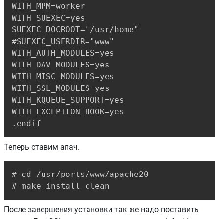
WITH_MPM=worker

WITH_SUEXEC=yes

SUEXEC_DOCROOT="/usr/home"

#SUEXEC_USERDIR="www"

WITH_AUTH_MODULES=yes

WITH_DAV_MODULES=yes

WITH_MISC_MODULES=yes

WITH_SSL_MODULES=yes

WITH_KQUEUE_SUPPORT=yes

WITH_EXCEPTION_HOOK=yes

.endif
Теперь ставим апач.
Copy
# cd /usr/ports/www/apache20

# make install clean
После завершения установки так же надо поставить