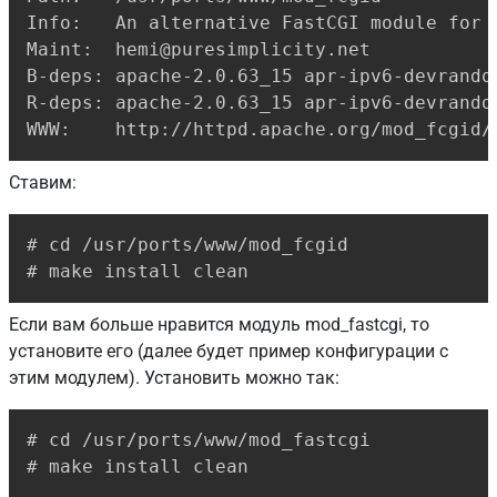
Info:   An alternative FastCGI module for A
Maint:  hemi@puresimplicity.net

B-deps: apache-2.0.63_15 apr-ipv6-devrando
R-deps: apache-2.0.63_15 apr-ipv6-devrando
WWW:    http://httpd.apache.org/mod_fcgid/
Ставим:
Copy
# cd /usr/ports/www/mod_fcgid

# make install clean
Если вам больше нравится модуль mod_fastcgi, то
установите его (далее будет пример конфигурации с
этим модулем). Установить можно так:
Copy
# cd /usr/ports/www/mod_fastcgi

# make install clean