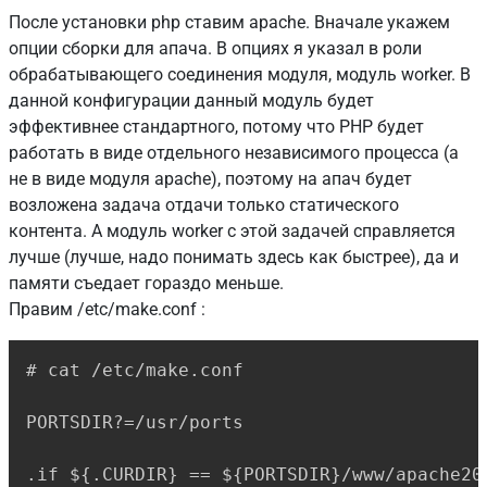
После установки php ставим apache. Вначале укажем
опции сборки для апача. В опциях я указал в роли
обрабатывающего соединения модуля, модуль worker. В
данной конфигурации данный модуль будет
эффективнее стандартного, потому что PHP будет
работать в виде отдельного независимого процесса (а
не в виде модуля apache), поэтому на апач будет
возложена задача отдачи только статического
контента. А модуль worker с этой задачей справляется
лучше (лучше, надо понимать здесь как быстрее), да и
памяти съедает гораздо меньше.
Правим /etc/make.conf :
Copy
# cat /etc/make.conf

PORTSDIR?=/usr/ports

.if ${.CURDIR} == ${PORTSDIR}/www/apache20
