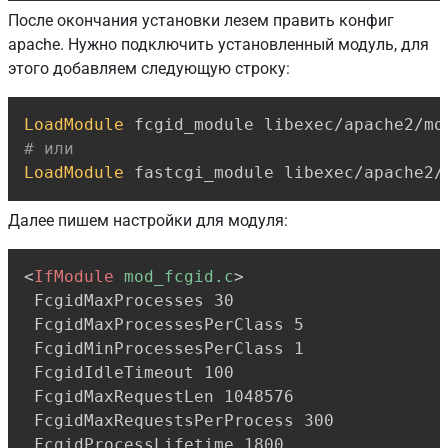
После окончания установки лезем править конфиг
apache. Нужно подключить установленный модуль, для
этого добавляем следующую строку:
Copy
LoadModule
# или
LoadModule
 fastcgi_module libexec/apache2/
Далее пишем настройки для модуля:
Copy
<
IfModule
 mod_fcgid.c
>
 FcgidMaxProcesses 30

 FcgidMaxProcessesPerClass 5

 FcgidMinProcessesPerClass 1

 FcgidIdleTimeout 100

 FcgidMaxRequestLen 1048576

 FcgidMaxRequestsPerProcess 300

 FcgidProcessLifetime 1800
