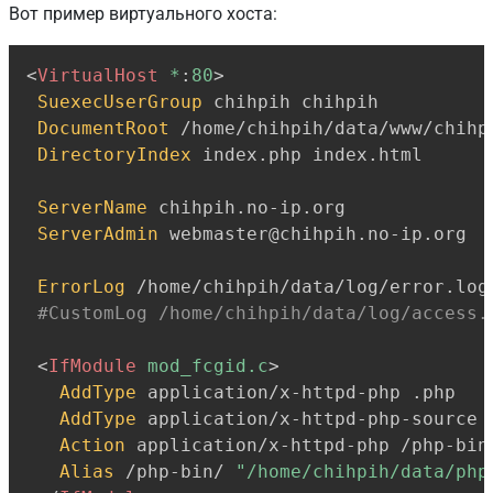
Вот пример виртуального хоста:
Copy
<
VirtualHost
 *
:
80
>
SuexecUserGroup
 chihpih chihpih

DocumentRoot
 /home/chihpih/data/www/chihpi
DirectoryIndex
 index.php index.html

ServerName
 chihpih.no-ip.org

ServerAdmin
 webmaster@chihpih.no-ip.org

ErrorLog
 /home/chihpih/data/log/error.log

#CustomLog /home/chihpih/data/log/access.
<
IfModule
 mod_fcgid.c
>
AddType
 application/x-httpd-php .php

AddType
 application/x-httpd-php-source .
Action
 application/x-httpd-php /php-bin/
Alias
 /php-bin/ 
"/home/chihpih/data/php