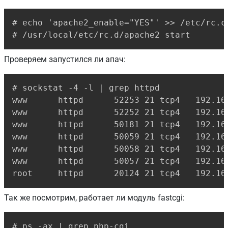
Copy
# echo 'apache2_enable="YES"' >> /etc/rc.co
# /usr/local/etc/rc.d/apache2 start
Проверяем запустился ли апач:
Copy
# sockstat -4 -l | grep httpd

www      httpd      52253 21 tcp4   192.168
www      httpd      52252 21 tcp4   192.168
www      httpd      50181 21 tcp4   192.168
www      httpd      50059 21 tcp4   192.168
www      httpd      50058 21 tcp4   192.168
www      httpd      50057 21 tcp4   192.168
root     httpd      20124 21 tcp4   192.16
Так же посмотрим, работает ли модуль fastcgi:
Copy
# ps -ax | grep php-cgi
