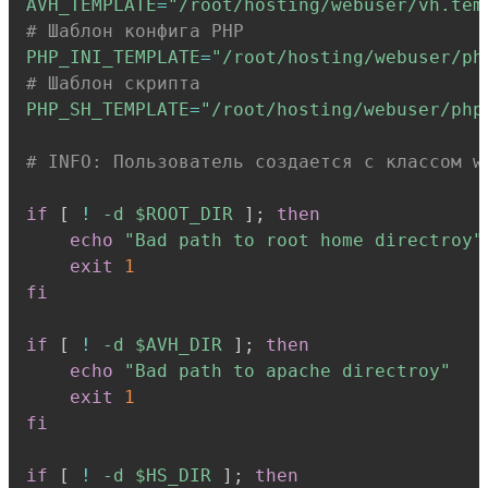
AVH_TEMPLATE
=
"/root/hosting/webuser/vh.tem
# Шаблон конфига PHP
PHP_INI_TEMPLATE
=
"/root/hosting/webuser/ph
# Шаблон скрипта
PHP_SH_TEMPLATE
=
"/root/hosting/webuser/php
# INFO: Пользователь создается с классом w
if
[
!
-d
$ROOT_DIR
]
;
then
echo
"Bad path to root home directroy"
exit
1
fi
if
[
!
-d
$AVH_DIR
]
;
then
echo
"Bad path to apache directroy"
exit
1
fi
if
[
!
-d
$HS_DIR
]
;
then