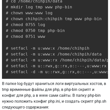
# cd /home/chihpih/data

# mkdir log tmp www php-bin

# chown www:www log

# chown chihpih:chihpih tmp www php-bin

# chmod 0755 log

# chmod 0750 tmp php-bin

# chmod 0751 www

# setfacl -m u:www:x /home/chihpih

# setfacl -m u:www:x /home/chihpih/data

# setfacl -m u:www:rx /home/chihpih/data/ph
# setfacl -m u::rwx,g::rx,o::---,u:www:rx /
# setfacl -d -m u::rwx,g::rx,o::---,u:www:
В папке log будут храниться логи виртуальных хостов, в
tmp временные файлы для php, в php-bin скрипт и
конфиг для php, а в www сами сайты. В папку php-bin
нужно положить конфиг php.ini, и создать скрипт php.sh
следующего содержания: