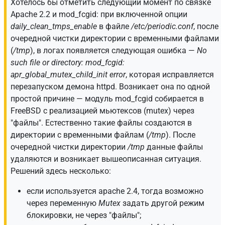
Хотелось бы отметить следующий момент по связке
Apache 2.2 и mod_fcgid: при включенной опции
daily_clean_tmps_enable
в файле
/etc/periodic.conf
, после
очередной чистки директории с временными файлами
(
/tmp
), в логах появляется следующая ошибка —
No
such file or directory: mod_fcgid:
apr_global_mutex_child_init error
, которая исправляется
перезапуском демона httpd. Возникает она по одной
простой причине — модуль mod_fcgid собирается в
FreeBSD с реализацией мьютексов (mutex) через
"файлы". Естественно такие файлы создаются в
директории с временными файлам (
/tmp
). После
очередной чистки директории
/tmp
данные файлы
удаляются и возникает вышеописанная ситуация.
Решений здесь несколько:
если используется apache 2.4, тогда возможно
через переменную
Mutex
задать другой режим
блокировки, не через "файлы";