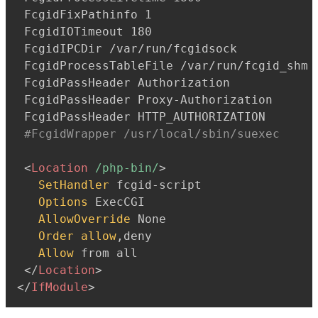
 FcgidFixPathinfo 1

 FcgidIOTimeout 180

 FcgidIPCDir /var/run/fcgidsock

 FcgidProcessTableFile /var/run/fcgid_shm

 FcgidPassHeader Authorization

 FcgidPassHeader Proxy-Authorization

 FcgidPassHeader HTTP_AUTHORIZATION

#FcgidWrapper /usr/local/sbin/suexec
<
Location
 /php-bin/
>
SetHandler
 fcgid-script

Options
 ExecCGI

AllowOverride
 None

Order
allow
,deny

Allow
 from all

</
Location
>
</
IfModule
>