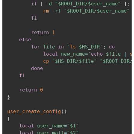
if
[
-d
"
$ROOT_DIR
/
$user_name
"
]
;
rm
-rf
"
$ROOT_DIR
/
$user_name
"
fi
return
1
else
for
file
in
`
ls
 $HS_DIR
`
;
do
local
new_name
=
`
echo
 $file 
|
s
cp
"
$HS_DIR
/
$file
"
"
$ROOT_DIR
/
done
fi
return
0
}
user_create_config
(
)
{
local
user_name
=
"
$1
"
local
user_mail
=
"
$2
"