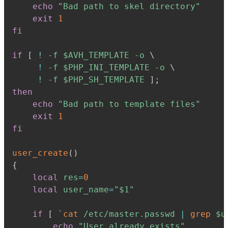
echo
"Bad path to skel directory"
exit
1
fi
if
[
!
-f
$AVH_TEMPLATE
-o
\
!
-f
$PHP_INI_TEMPLATE
-o
\
!
-f
$PHP_SH_TEMPLATE
]
;
then
echo
"Bad path to template files"
exit
1
fi
user_create
(
)
{
local
res
=
0
local
user_name
=
"
$1
"
if
[
`
cat
 /etc/master.passwd 
|
grep
 $u
echo
"User already exists"