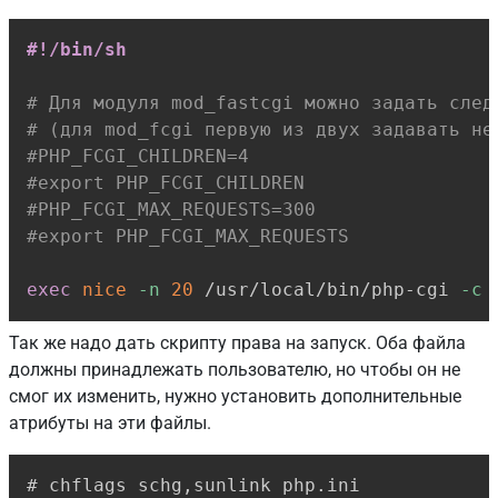
Copy
#!/bin/sh
# Для модуля mod_fastcgi можно задать след
# (для mod_fcgi первую из двух задавать не
#PHP_FCGI_CHILDREN=4
#export PHP_FCGI_CHILDREN
#PHP_FCGI_MAX_REQUESTS=300
#export PHP_FCGI_MAX_REQUESTS
exec
nice
-n
20
 /usr/local/bin/php-cgi 
-c
Так же надо дать скрипту права на запуск. Оба файла
должны принадлежать пользователю, но чтобы он не
смог их изменить, нужно установить дополнительные
атрибуты на эти файлы.
Copy
# chflags schg,sunlink php.ini
