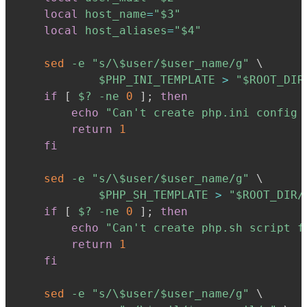
local
host_name
=
"
$3
"
local
host_aliases
=
"
$4
"
sed
-e
"s/\
$user
/
$user_name
/g"
\
$PHP_INI_TEMPLATE
>
"
$ROOT_DIR
if
[
$?
-ne
0
]
;
then
echo
"Can't create php.ini config 
return
1
fi
sed
-e
"s/\
$user
/
$user_name
/g"
\
$PHP_SH_TEMPLATE
>
"
$ROOT_DIR
/
if
[
$?
-ne
0
]
;
then
echo
"Can't create php.sh script f
return
1
fi
sed
-e
"s/\
$user
/
$user_name
/g"
\