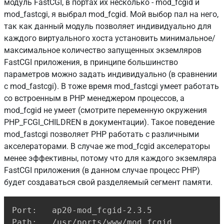
модуль FastCGI, в портах их несколько - mod_fcgid и
mod_fastcgi, я выбрал mod_fcgid. Мой выбор пал на него,
так как данный модуль позволяет индивидуально для
каждого виртуального хоста установить минимальное/
максимальное количество запущенных экземляров
FastCGI приложения, в принципе большинство
параметров можно задать индивидуально (в сравнении
с mod_fastcgi). В тоже время mod_fastcgi умеет работать
со встроенным в PHP менеджером процессов, а
mod_fcgid не умеет (смотрите переменную окружения
PHP_FCGI_CHILDREN в документации). Такое поведение
mod_fastcgi позволяет PHP работать с различными
акселераторами. В случае же mod_fcgid акселераторы
менее эффективны, потому что для каждого экземляра
FastCGI приложения (в данном случае процесс PHP)
будет создаваться свой разделяемый сегмент памяти.
Copy
Port:   ap20-mod_fcgid-2.3.5

Path:   /usr/ports/www/mod_fcgid
