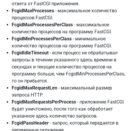
ответа от FastCGI приложения.
FcgidMaxProcesses
- максимальное количество
процессов FastCGI.
FcgidMaxProcessesPerClass
- максимальное
количество процессов на программу FastCGI.
FcgidMinProcessesPerClass
- минимальное
количество процессов на программу FastCGI.
FcgidIdleTimeout
- если процесс не обрабатывал
запросы в течении указанного здесь времени в
секундах и текущее количество процессов на
программу больше, чем FcgidMinProcessesPerClass,
то он прибьется.
FcgidMaxRequestLen
- максимальный размер
запроса HTTP.
FcgidMaxRequestsPerProcess
- приложение FastCGI
будет уничтожено, после того как обработает
указанное здесь количество запросов.
FcgidPassHeader
- запрос, который передается в
переменные окружения.