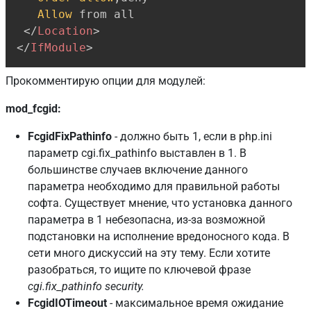
Allow
 from all

</
Location
>
</
IfModule
>
Прокомментирую опции для модулей:
mod_fcgid:
FcgidFixPathinfo
- должно быть 1, если в php.ini
параметр cgi.fix_pathinfo выставлен в 1. В
большинстве случаев включение данного
параметра необходимо для правильной работы
софта. Существует мнение, что установка данного
параметра в 1 небезопасна, из-за возможной
подстановки на исполнение вредоносного кода. В
сети много дискуссий на эту тему. Если хотите
разобраться, то ищите по ключевой фразе
cgi.fix_pathinfo security.
FcgidIOTimeout
- максимальное время ожидание