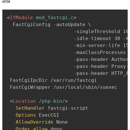
или
Copy
<
IfModule
 mod_fastcgi.c
>
  FastCgiConfig -autoUpdate \

                       -singleThreshold 10 
                       -idle-timeout 30 -ki
                       -min-server-life 15 
                       -maxClassProcesses 5
                       -pass-header Authori
                       -pass-header Proxy-A
                       -pass-header HTTP_AU
 FastCgiIpcDir /var/run/fastcgi

 FastCgiWrapper /usr/local/sbin/suexec

<
Location
 /php-bin/
>
SetHandler
 fastcgi-script

Options
 ExecCGI

AllowOverride
 None

Order
allow
,deny
