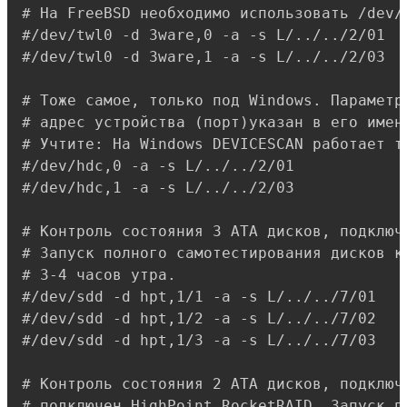
# На FreeBSD необходимо использовать /dev/t
#/dev/twl0 -d 3ware,0 -a -s L/../../2/01

#/dev/twl0 -d 3ware,1 -a -s L/../../2/03

# Тоже самое, только под Windows. Параметр 
# адрес устройства (порт)указан в его имени
# Учтите: На Windows DEVICESCAN работает т
#/dev/hdc,0 -a -s L/../../2/01

#/dev/hdc,1 -a -s L/../../2/03

# Контроль состояния 3 ATA дисков, подключ
# Запуск полного самотестирования дисков к
# 3-4 часов утра.

#/dev/sdd -d hpt,1/1 -a -s L/../../7/01

#/dev/sdd -d hpt,1/2 -a -s L/../../7/02

#/dev/sdd -d hpt,1/3 -a -s L/../../7/03

# Контроль состояния 2 ATA дисков, подключ
# подключен HighPoint RocketRAID. Запуск п