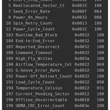
 5 Reallocated_Sector_Ct   0x0033   100   
 7 Seek_Error_Rate         0x000f   064   
 9 Power_On_Hours          0x0032   088   
10 Spin_Retry_Count        0x0013   100   
12 Power_Cycle_Count       0x0032   100   
183 Runtime_Bad_Block       0x0032   100  
184 End-to-End_Error        0x0032   100  
187 Reported_Uncorrect      0x0032   100  
188 Command_Timeout         0x0032   100  
189 High_Fly_Writes         0x003a   100  
190 Airflow_Temperature_Cel 0x0022   069  
191 G-Sense_Error_Rate      0x0032   100  
192 Power-Off_Retract_Count 0x0032   100  
193 Load_Cycle_Count        0x0032   098  
194 Temperature_Celsius     0x0022   031  
197 Current_Pending_Sector  0x0012   100  
198 Offline_Uncorrectable   0x0010   100  
199 UDMA_CRC_Error_Count    0x003e   200  