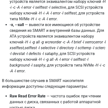
устройств является эквивалентом набору ключей
-H
-i -c -A -l error -l selftest -l selective
, для SCSI устройств
набору ключей
-H -i -A -l error -l selftest
, для устройств
типа NVMe
-H -i -c -A -l error
.
-x, --xall
— вывести все имеющиеся об устройстве
сведения из SMART и внутренней базы данных. Для
ATA устройств является эквивалентом набору
ключей
-H -i -g all -g wcreorder -c -A -f brief -l xerror,error -l
xselftest,selftest -l selective -l directory -l scttemp -l scterc
-l devstat -l defects -l sataphy
, для SCSI устройств
набору ключей
-H -i -g all -A -l error -l selftest -l
background -l sasphy
, для устройств типа NVMe
-H -i -c
-A -l error
.
В большинстве случаев в SMART накопителя
информации доступны следующие параметры:
Raw Read Error Rate
— частота ошибок при чтении
данных с диска, связанных с работой аппаратной
частью диска.