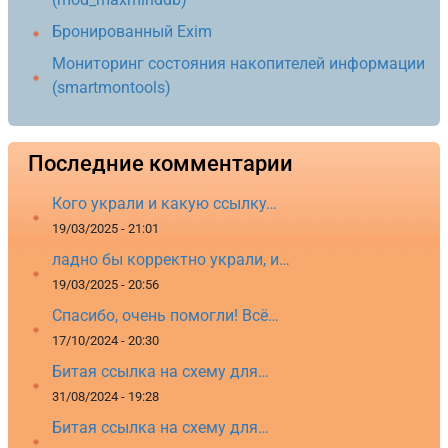
Бронированный Exim
Мониторинг состояния накопителей информации
(smartmontools)
Последние комментарии
Кого украли и какую ссылку…
19/03/2025 - 21:01
ладно бы корректно украли, и…
19/03/2025 - 20:56
Спасибо, очень помогли! Всё…
17/10/2024 - 20:30
Битая ссылка на схему для…
31/08/2024 - 19:28
Битая ссылка на схему для…