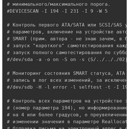
# минимального/максимального порога.

#DEVICESCAN -I 194 -I 231 -I 9 -W 5

# Контроль первого ATA/SATA или SCSI/SAS ус
# параметров, включение на устройстве авто
# SMART (прим. автора - не знаю зачем, в б
# запуск "короткого" самотестирования кажды
# запуск полного самотестирования по суббот
#/dev/sda -a -o on -S on -s (S/../.././02|L
# Мониторинг состояния SMART статуса, ATA E
# запись в лог всех изменений, за исключен
#/dev/sdb -H -l error -l selftest -t -I 194
# Контроль всех параметров на устройстве за
# (номер параметра 194), но информирование
# на 4 или более градусов, о преувеличении 
# изменении значения в параметре Reallocate
# Отправка письма на электронный адрес в с