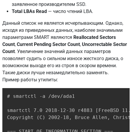
заявленное производителем SSD.
Total LBAs Read
— число чтений LBA.
Данный список не является исчерпывающим. Однако,
исходя из приведенных данных, наиболее значимыми
параметрами SMART являются
Reallocated Sectors
Count
,
Current Pending Sector Count
,
Uncorrectable Sector
Count
. Увеличение значений данных параметров
позволяет судить о сильном износе жесткого диска, о
возможном выходе его из строя в скором времени.
Такие диски лучше незамедлительно заменять.
Пример работы утилиты:
Copy
# smartctl -a /dev/ada1

smartctl 7.0 2018-12-30 r4883 [FreeBSD 11.
Copyright (C) 2002-18, Bruce Allen, Christ
=== START OF INFORMATION SECTION ===
