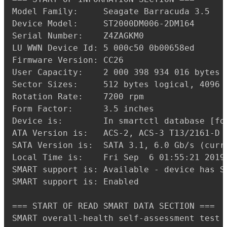
Model Family:     Seagate Barracuda 3.5

Device Model:     ST2000DM006-2DM164

Serial Number:    Z4ZAGKM0

LU WWN Device Id: 5 000c50 0b00658ed

Firmware Version: CC26

User Capacity:    2 000 398 934 016 bytes [
Sector Sizes:     512 bytes logical, 4096 b
Rotation Rate:    7200 rpm

Form Factor:      3.5 inches

Device is:        In smartctl database [for
ATA Version is:   ACS-2, ACS-3 T13/2161-D r
SATA Version is:  SATA 3.1, 6.0 Gb/s (curre
Local Time is:    Fri Sep  6 01:55:21 2019 
SMART support is: Available - device has SM
SMART support is: Enabled

=== START OF READ SMART DATA SECTION ===

SMART overall-health self-assessment test r