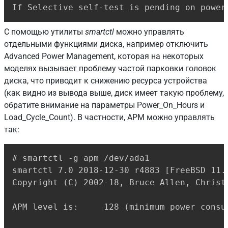
If Selective self-test is pending on power
С помощью утилиты
smartctl
можно управлять
отдельными функциями диска, например отключить
Advanced Power Management, которая на некоторых
моделях вызывает проблему частой парковки головок
диска, что приводит к снижению ресурса устройства
(как видно из вывода выше, диск имеет такую проблему,
обратите внимание на параметры Power_On_Hours и
Load_Cycle_Count). В частности, APM можно управлять
так:
Copy
# smartctl -g apm /dev/ada1

smartctl 7.0 2018-12-30 r4883 [FreeBSD 11.
Copyright (C) 2002-18, Bruce Allen, Christ
APM level is:     128 (minimum power consum