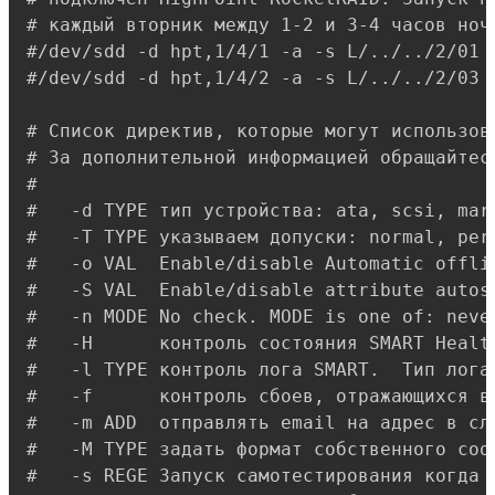
# каждый вторник между 1-2 и 3-4 часов ночи
#/dev/sdd -d hpt,1/4/1 -a -s L/../../2/01

#/dev/sdd -d hpt,1/4/2 -a -s L/../../2/03

# Список директив, которые могут использова
# За дополнительной информацией обращайтесь
#

#   -d TYPE тип устройства: ata, scsi, mar
#   -T TYPE указываем допуски: normal, perm
#   -o VAL  Enable/disable Automatic offlin
#   -S VAL  Enable/disable attribute autosa
#   -n MODE No check. MODE is one of: never
#   -H      контроль состояния SMART Healt
#   -l TYPE контроль лога SMART.  Тип лога:
#   -f      контроль сбоев, отражающихся в 
#   -m ADD  отправлять email на адрес в слу
#   -M TYPE задать формат собственного сооб
#   -s REGE Запуск самотестирования когда 