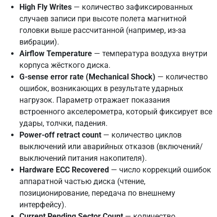
High Fly Writes
— количество зафиксированных
случаев записи при высоте полета магнитной
головки выше рассчитанной (например, из-за
вибрации).
Airflow Temperature
— температура воздуха внутри
корпуса жёсткого диска.
G-sense error rate (Mechanical Shock)
— количество
ошибок, возникающих в результате ударных
нагрузок. Параметр отражает показания
встроенного акселерометра, который фиксирует все
удары, толчки, падения.
Power-off retract count
— количество циклов
выключений или аварийных отказов (включений/
выключений питания накопителя).
Hardware ECC Recovered
— число коррекций ошибок
аппаратной частью диска (чтение,
позиционирование, передача по внешнему
интерфейсу).
Current Pending Sector Count
— количество