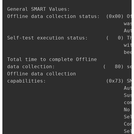
General SMART Values:

Offline data collection status:  (0x00) Of
                                       was 
                                       Aut
Self-test execution status:      (   0) Th
                                       wit
                                       been
Total time to complete Offline

data collection:                (   80) sec
Offline data collection

capabilities:                    (0x73) SM
                                       Aut
                                       Sus
                                       comm
                                       No 
                                       Self
                                       Conv
                                       Sele