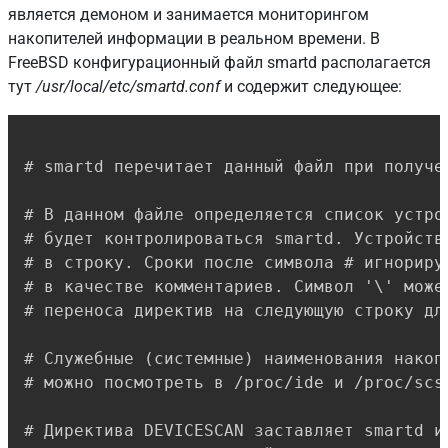
является демоном и занимается мониторингом
накопителей информации в реальном времени. В
FreeBSD конфигурационный файл smartd располагается
тут
/usr/local/etc/smartd.conf
и содержит следующее:
Copy
# smartd перечитает данный файл при получен
# В данном файле определяется список устрой
# будет контролироваться smartd. Устройства
# в строку. Сроки после символа # игнорирую
# в качестве комментариев. Символ '\' может
# переноса директив на следующую строку дл
# Служебные (системные) наименования накоп
# можно посмотреть в /proc/ide и /proc/scsi
# Директива DEVICESCAN заставляет smartd и