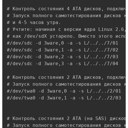
# Контроль состояния 4 ATA дисков, подключ
# Запуск полного самотестирования дисков к
# и 4-5 часов утра.

# Учтите: начиная с версии ядра Linux 2.6,
# как /dev/sdX устарело. Вместо этого испол
#/dev/sdc -d 3ware,0 -a -s L/../../7/01

#/dev/sdc -d 3ware,1 -a -s L/../../7/02

#/dev/sdc -d 3ware,2 -a -s L/../../7/03

#/dev/sdc -d 3ware,3 -a -s L/../../7/04

# Контроль состояния 2 ATA дисков, подключ
# Запуск полного самотестирования дисков к
#/dev/twa0 -d 3ware,0 -a -s L/../../2/01

#/dev/twa0 -d 3ware,1 -a -s L/../../2/03

# Контроль состояния 2 ATA (на SAS) дисков
# Запуск полного самотестирования дисков к