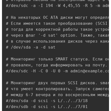
#/dev/sdc -a -I 194 -W 4,45,55 -R 5 -m admi
# На некоторых ОС ATA диски могут определят
# Если имеется такое преобразование (SCSI в
# тогда для корректной работы такое устройс
# через флаг '-d sat' option. Также, такая 
# в случае использования дисков через какие
# /dev/sda -a -d sat

# Мониторинг только SMART статуса. Если он 
# провален, тогда информировать на почту.

#/dev/sdc -H -C 0 -U 0 -m admin@example.com
# Мониторинг двух первых SCSI дисков. smart
# что умеет контролировать. Запуск самотест
# между 6-7 вечера и по воскресеньям между 
#/dev/sda -d scsi -s L/../../3/18

#/dev/sdb -d scsi -s L/../../7/01
