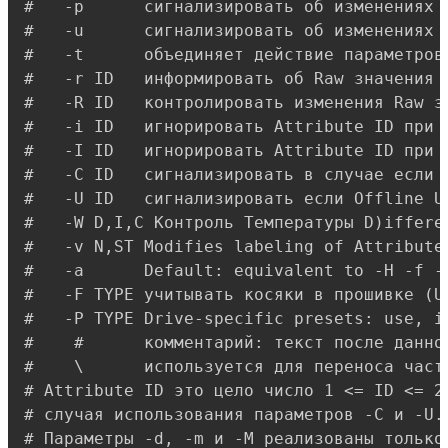
#   -p      сигнализировать об изменениях 
#   -u      сигнализировать об изменениях 
#   -t      объединяет действие параметров 
#   -r ID   информировать об Raw значения 
#   -R ID   контролировать изменения Raw з
#   -i ID   игнорировать Attribute ID при и
#   -I ID   игнорировать Attribute ID при 
#   -C ID   сигнализировать в случае если 
#   -U ID   сигнализировать если Offline U
#   -W D,I,C Контроль Температуры D)iffere
#   -v N,ST Modifies labeling of Attribute 
#   -a      Default: equivalent to -H -f -
#   -F TYPE учитывать косяки в прошивке (U
#   -P TYPE Drive-specific presets: use, ig
#    #      комментарий: текст после данног
#    \      используется для переноса части
# Attribute ID это цело число 1 <= ID <= 25
# случая использования параметров -C и -U.

# Параметры -d, -m и -M реализованы только 