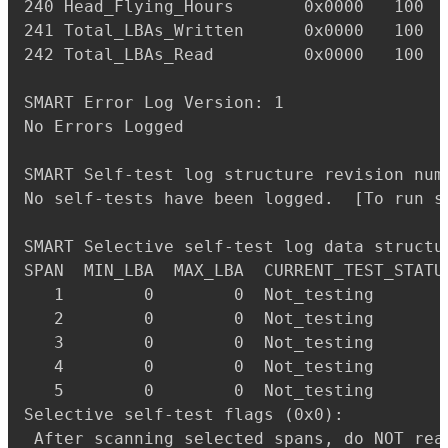
240 Head_Flying_Hours       0x0000   100  
241 Total_LBAs_Written      0x0000   100  
242 Total_LBAs_Read         0x0000   100  
SMART Error Log Version: 1

No Errors Logged

SMART Self-test log structure revision numb
No self-tests have been logged.  [To run se
SMART Selective self-test log data structur
SPAN  MIN_LBA  MAX_LBA  CURRENT_TEST_STATUS
   1        0        0  Not_testing

   2        0        0  Not_testing

   3        0        0  Not_testing

   4        0        0  Not_testing

   5        0        0  Not_testing

Selective self-test flags (0x0):

 After scanning selected spans, do NOT read