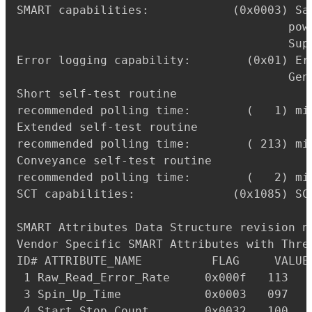
SMART capabilities:            (0x0003) Sa
                                       powe
                                       Supp
Error logging capability:        (0x01) Err
                                       Gen
Short self-test routine

recommended polling time:        (   1) min
Extended self-test routine

recommended polling time:        ( 213) min
Conveyance self-test routine

recommended polling time:        (   2) min
SCT capabilities:              (0x1085) SCT
SMART Attributes Data Structure revision nu
Vendor Specific SMART Attributes with Thres
ID# ATTRIBUTE_NAME          FLAG     VALUE
 1 Raw_Read_Error_Rate     0x000f   113   
 3 Spin_Up_Time            0x0003   097   
 4 Start_Stop_Count        0x0032   100   