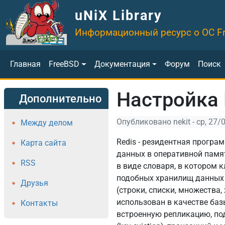
Перейти к основному содержанию
uNiX Library
Информационный ресурс о ОС F
Основная навигация
Главная
FreeBSD
Документация
Форум
Поиск
Настройка 
Дополнительно
Опубликовано
nekit
-
ср, 27/
Между делом
Redis - резидентная програ
Карта сайта
данных в оперативной памят
RSS
в виде словаря, в котором 
подобных хранилищ данных 
Друзья
(строки, списки, множества
использован в качестве базы
Контакты
встроенную репликацию, под