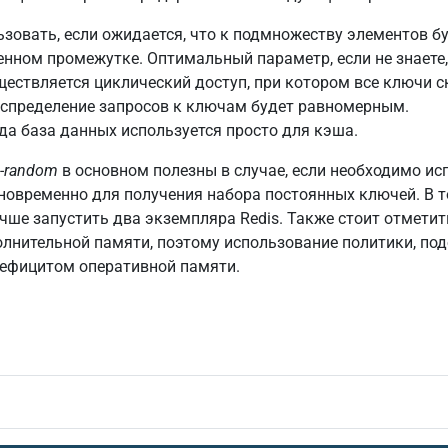
ьзовать, если ожидается, что к подмножеству элементов б
нном промежутке. Оптимальный параметр, если не знаете,
существляется циклический доступ, при котором все ключи 
аспределение запросов к ключам будет равномерным.
когда база данных используется просто для кэша.
le-random
в основном полезны в случае, если необходимо и
новременно для получения набора постоянных ключей. В т
ше запустить два экземпляра Redis. Также стоит отметит
олнительной памяти, поэтому использование политики, по
дефицитом оперативной памяти.