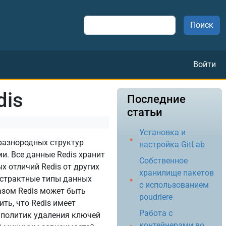
Поиск
Меню
Войти
dis
Последние
статьи
Установка и
разнородных структур
настройка GitLab
и. Все данные Redis хранит
Собственное
х отличий Redis от других
хранилище пакетов
бстрактные типы данных
с использованием
азом Redis может быть
poudriere
ть, что Redis имеет
Работа с
 политик удаления ключей
контейнерами во