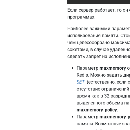
Если сервер работает, то он
программах.
Наиболее важными параметр
использования памяти. Стои
чем целесообразно максимал
сокетами, в случае удаленн
сделать запрет на исполнен
Параметр
maxmemory
о
Redis. Можно задать д
SET
(естественно, если 
отсутствие ограничений
время как в 32-разрядн
выделенного объема пам
maxmemory-policy
.
Параметр
maxmemory-po
памяти. Возможные зна