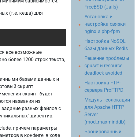
бой минимум зависимостей.
FreeBSD (Jails)
ых (т.е. кеша) для
Установка и
настройка связки
nginx и php-fpm
Copy
Настройка NoSQL
базы данных Redis
тся все возможные
Решение проблемы
о более 1200 строк текста,
cpuset и resource
deadlock avoided
зличными базами данных и
Настройка FTP-
ртовый скрипт
сервера ProFTPD
рименения скрипт будет
Модуль геолокации
ются названия из
для Apache HTTP
 задание разных файлов с
Server
"уникальных" директив.
(mod_maxminddb)
clude, причем параметры
Бронированный
метров в конфиге, в ходе