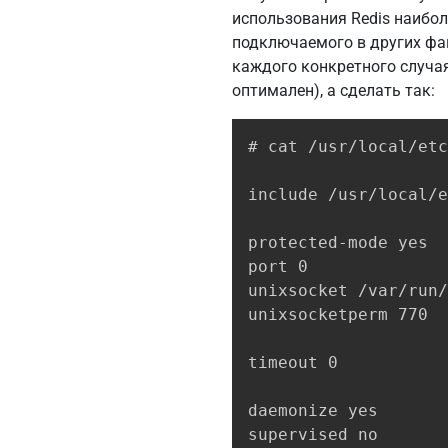
использования Redis наибол
подключаемого в других фа
каждого конкретного случая
оптимален), а сделать так:
# cat /usr/local/etc
include /usr/local/e
protected-mode yes

port 0

unixsocket /var/run/
unixsocketperm 770

timeout 0

daemonize yes

supervised no
