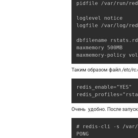
pidfile /var/run/red
loglevel notice

logfile /var/log/red
dbfilename rstats.rd
maxmemory 500MB

maxmemory-policy vol
Таким образом файл
/etc/rc
redis_enable="YES"

redis_profiles="rsta
Очень удобно. После запус
# redis-cli -s /var/
PONG