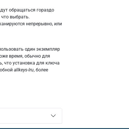
удут обращаться гораздо
 что выбрать.
сканируются непрерывно, или
спользовать один экземпляр
оже время, обычно для
ь, что установка для ключа
добной
allkeys-lru
, более