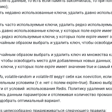
снять данные, то есть если память закончилась, то при по
ию);
ть недавно использованные ключи, удалить давно использ
ь часто используемые ключи, удалить редко используемые 
 давно использованные ключи, у которых поле
expire
имеет
 редко используемые ключи, у которых поле
expire
имеет з
чайным образом выбрать и удалить ключ, чтобы освободи
чайным образом выбрать и удалить ключ из множества к
e, чтобы освободить место для добавленных новых данных;
 ключи, у которых поле
expire
имеет значение true и самый 
fu
,
volatile-random
и
volatile-ttl
ведут себя как
noeviction
, есл
льным условиям (т.е. нет с полем expire=true). Важно вы
и от условий использования Redis. Политику удаления мо
граясь данным параметром и отслеживая количество промах
одобрать оптимальный вариант.
is целесообразно придерживаться следующего правила: