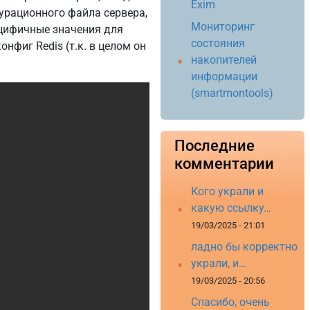
Exim
урационного файла сервера,
Мониторинг
цифичные значения для
состояния
фиг Redis (т.к. в целом он
накопителей
информации
(smartmontools)
Copy
Последние
комментарии
Кого украли и
какую ссылку…
19/03/2025 - 21:01
ладно бы корректно
украли, и…
19/03/2025 - 20:56
Спасибо, очень