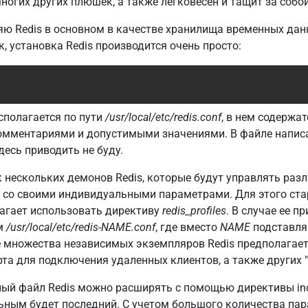
и многих других плюшек, а также легковесен и тащит за со
яю Redis в основном в качестве хранилища временных данн
, установка Redis производится очень просто:
полагается по пути
/usr/local/etc/redis.conf
, в нем содержа
мментариями и допустимыми значениями. В файле написан
десь приводить не буду.
к нескольких демонов Redis, которые будут управлять ра
 со своими индивидуальными параметрами. Для этого ста
агает использовать директиву
redis_profiles
. В случае ее п
ом
/usr/local/etc/redis-NAME.conf
, где вместо
NAME
подставля
 множества независимых экземпляров Redis предполагает
орта для подключения удаленных клиентов, а также других 
ный файл Redis можно расширять с помощью директивы in
ьным будет последний. С учетом большого количества пара