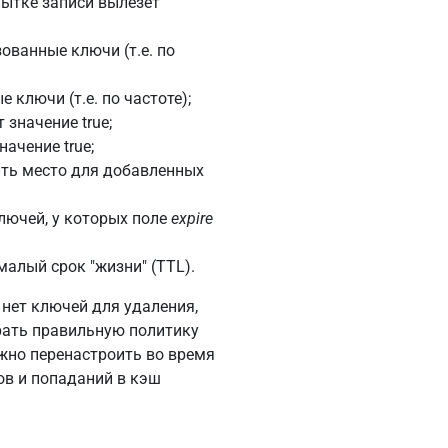
пытке записи вылезет
ованные ключи (т.е. по
ключи (т.е. по частоте);
 значение true;
начение true;
ть место для добавленных
лючей, у которых поле
expire
малый срок "жизни" (TTL).
и нет ключей для удаления,
брать правильную политику
жно перенастроить во время
ов и попаданий в кэш