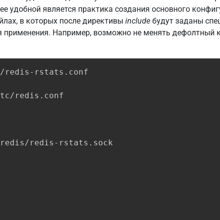
ее удобной является практика создания основного конфиг
йлах, в которых после директивы
include
будут заданы спе
 применения. Например, возможно не менять дефолтный кон
/redis-rstats.conf

tc/redis.conf

redis/redis-rstats.sock
