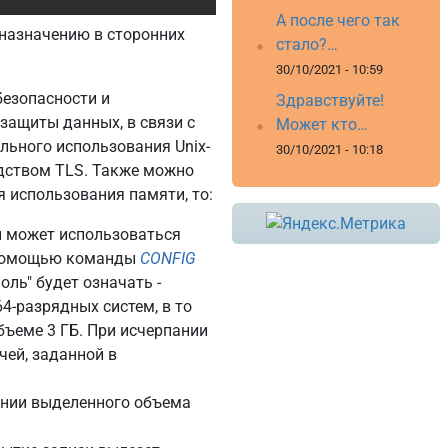
А после чего так
 назначению в сторонних
стало?…
30/10/2021 - 10:59
езопасности и
Здравствуйте!
защиты данных, в связи с
Может кто…
льного использования Unix-
30/10/2021 - 10:18
едством TLS. Также можно
я использования памяти, то:
й может использоваться
с помощью команды
CONFIG
ноль" будет означать -
4-разрядных систем, в то
бъеме 3 ГБ. При исчерпании
чей, заданной в
ении выделенного объема