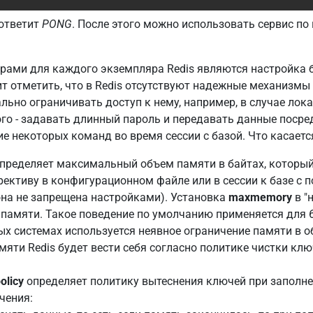
 ответит
PONG
. После этого можно использовать сервис по
ами для каждого экземпляра Redis являются настройка б
т отметить, что в Redis отсутствуют надежные механизмы 
ьно ограничивать доступ к нему, например, в случае лока
ого - задавать длинный пароль и передавать данные поср
ие некоторых команд во время сессии с базой. Что касаетс
пределяет максимальный объем памяти в байтах, которы
ирективу в конфигурационном файле или в сессии к базе 
она не запрещена настройками). Установка
maxmemory
в "
 памяти. Такое поведение по умолчанию применяется для 6
ых системах используется неявное ограничение памяти в о
яти Redis будет вести себя согласно политике чистки клю
licy
определяет политику вытеснения ключей при заполн
чения: