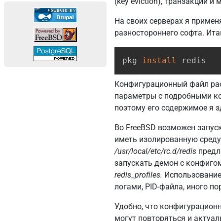
(key eviction), транзакций 
На своих серверах я примен
разностороннего софта. Итак
pkg 
install
 redis
Конфигурационный файл рас
параметры с подробными ко
поэтому его содержимое я з
Во FreeBSD возможен запус
иметь изолированную среду
/usr/local/etc/rc.d/redis
предл
запускать демон с конфиг
redis_profiles.
Использование
логами, PID-файла, иного п
Удобно, что конфигурацион
могут повторяться и актуал