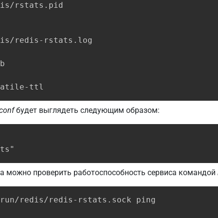
is/rstats.pid

is/redis-rstats.log

b

atile-ttl
.conf
будет выглядеть следующим образом:
ts"
ка можно проверить работоспособность сервиса командой
run/redis/redis-rstats.sock ping
