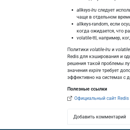
allkeys-lru
следует испол
чаще в отдельном време
allkeys-random, если о
когда ожидается, что р
volatile-ttl, например, 
Политики
volatile-lru
и
volati
Redis для кэширования и од
решения такой проблемы луч
значения
expire
требует доп
эффективно на системах с 
Полезные ссылки
Официальный сайт Redis
Добавить комментарий