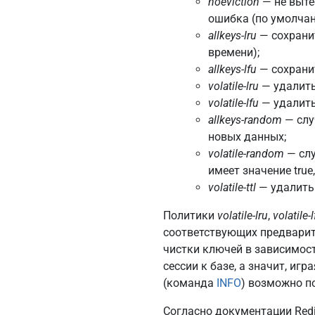
noeviction
— не выте
ошибка (по умолчан
allkeys-lru
— сохрани
времени);
allkeys-lfu
— сохранит
volatile-lru
— удалить
volatile-lfu
— удалить
allkeys-random
— слу
новых данных;
volatile-random
— слу
имеет значение tru
volatile-ttl
— удалить
Политики
volatile-lru
,
volatile-l
соответствующих предварите
чистки ключей в зависимост
сессии к базе, а значит, и
(команда
INFO
) возможно п
Согласно документации Red