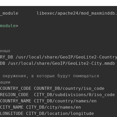
_module       libexec/apache24/mod_maxminddb.
module
>
нных
RY_DB /usr/local/share/GeoIP/GeoLite2-Country
DB /usr/local/share/GeoIP/GeoLite2-City.mmdb

 окружения, в которые будут помещаться
ации
COUNTRY_CODE COUNTRY_DB/country/iso_code

REGION_CODE  CITY_DB/subdivisions/0/iso_code

COUNTRY_NAME CITY_DB/country/names/en

CITY_NAME CITY_DB/city/names/en

LONGITUDE CITY_DB/location/longitude
