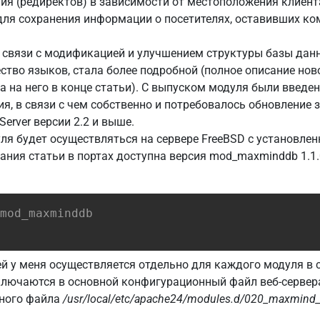
ия (редиректов) в зависимости от местоположения клиента
для сохранения информации о посетителях, оставивших ко
 связи с модификацией и улучшением структуры базы дан
тво языков, стала более подробной (полное описание нов
а на него в конце статьи). С выпуском модуля были введ
, в связи с чем собственно и потребовалось обновление 
erver версии 2.2 и выше.
ля будет осуществляться на сервере FreeBSD с установлен
сания статьи в портах доступна версия mod_maxminddb 1.1.
mod_maxminddb
й у меня осуществляется отдельно для каждого модуля в 
лючаются в основной конфигурационный файл веб-сервера
ного файла
/usr/local/etc/apache24/modules.d/020_maxmind