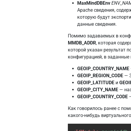
MaxMindDBEnv
ENV_NA
Apache сведения, содер
которую будут экспорти
данные сведения.
Помимо задаваемых в конфи
MMDB_ADDR
, которая содер
которой указан результат п
конфигурацией, в заданные
GEOIP_COUNTRY_NAME
GEOIP_REGION_CODE
— 3
GEOIP_LATITUDE
и
GEOI
GEOIP_CITY_NAME
— наз
GEOIP_COUNTRY_CODE
—
Как говорилось ранее с по
какого-нибудь виртуального