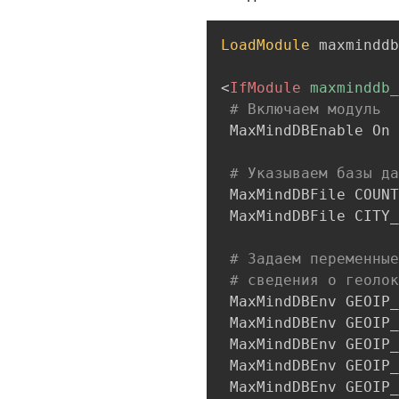
LoadModule
 maxminddb
<
IfModule
 maxminddb_
# Включаем модуль
 MaxMindDBEnable On

# Указываем базы да
 MaxMindDBFile COUNT
 MaxMindDBFile CITY_
# Задаем переменные
# сведения о геолок
 MaxMindDBEnv GEOIP_
 MaxMindDBEnv GEOIP_
 MaxMindDBEnv GEOIP_
 MaxMindDBEnv GEOIP_
 MaxMindDBEnv GEOIP_