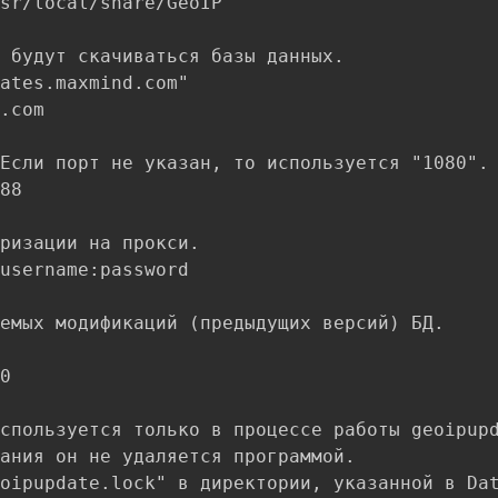
sr/local/share/GeoIP

 будут скачиваться базы данных.

ates.maxmind.com"

.com

Если порт не указан, то используется "1080".

88

ризации на прокси.

username:password

емых модификаций (предыдущих версий) БД.

0

спользуется только в процессе работы geoipupd
ания он не удаляется программой.

oipupdate.lock" в директории, указанной в Dat