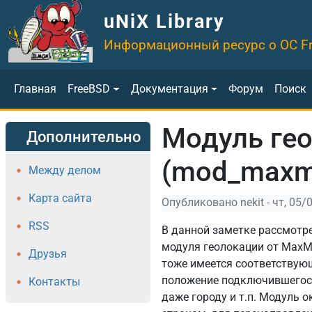
Перейти к основному содержанию
uNiX Library
Информационный ресурс о ОС F
Основная навигация
Главная
FreeBSD
Документация
Форум
Поиск
Модуль гео
Дополнительно
(mod_maxm
Между делом
Карта сайта
Опубликовано
nekit
-
чт, 05/
RSS
В данной заметке рассмотре
модуля геолокации от MaxM
Друзья
тоже имеется соответству
положение подключившегося к
Контакты
даже городу и т.п. Модуль