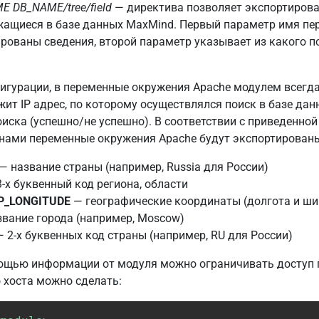
ME
DB_NAME/tree/field
— директива позволяет экспортирова
жащиеся в базе данных MaxMind. Первый параметр имя пе
рованы сведения, второй параметр указывает из какого п
гурации, в переменные окружения Apache модулем всегд
жит IP адрес, по которому осуществлялся поиск в базе дан
оиска (успешно/не успешно). В соответствии с приведенной
 нами переменные окружения Apache будут экспортирован
— название страны (например, Russia для России)
-х буквенный код региона, области
P_LONGITUDE
— географические координаты (долгота и ши
вание города (например, Moscow)
 2-х буквенных код страны (например, RU для России)
мощью информации от модуля можно ограничивать доступ 
 хоста можно сделать: