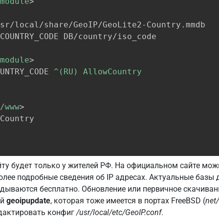
module
>
sr/local/share/GeoIP/GeoLite2-Country.mmdb

COUNTRY_CODE DB/country/iso_code

module
>
UNTRY_CODE 
^(RU) AllowCountry
/www
>
Country

йту будет только у жителей РФ. На официальном сайте мо
лее подробные сведения об IP адресах. Актуальные базы д
дываются бесплатно. Обновление или первичное скачиван
ой
geoipupdate
, которая тоже имеется в портах FreeBSD (
net
едактировать конфиг
/usr/local/etc/GeoIP.conf
.