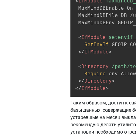
<
IfModule
 maxminddb_
 MaxMindDBEnable On

 MaxMindDBFile DB /u
 MaxMindDBEnv GEOIP_
<
IfModule
 setenvif_
SetEnvIf
 GEOIP_CO
</
IfModule
>
<
Directory
 /path/to
Require
 env Allow
</
Directory
>
</
IfModule
>
Таким образом, доступ к са
базы данных, содержащие бо
устаревшые на месяц выкла
рекомендую делать утилит
установки необходимо отр