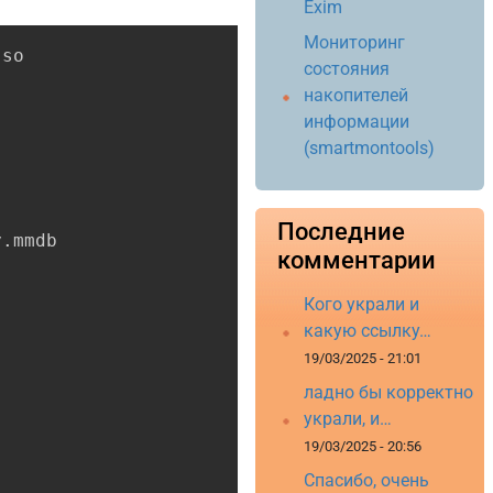
Exim
Мониторинг
Copy
so

состояния
накопителей
информации
(smartmontools)
Последние
.mmdb

комментарии
Кого украли и
какую ссылку…
19/03/2025 - 21:01
ладно бы корректно
украли, и…
19/03/2025 - 20:56
Спасибо, очень