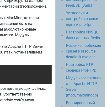
. К примеру, на данном
FreeBSD (Jails)
мментарий (геоположение,
Установка и
ных MaxMind, которая
настройка связки
овведений есть на
nginx и php-fpm
ены абсолютно новые
Настройка NoSQL
заметки. Модуль
базы данных Redis
Решение проблемы
ным Apache HTTP Server
cpuset и resource
0. Итак, устанавливаем
deadlock avoided
Настройка FTP-
Copy
сервера ProFTPD
Модуль геолокации
для Apache HTTP
соответствующих файлах,
Server
. Соответственно
(mod_maxminddb)
_module.conf
у меня
Бронированный