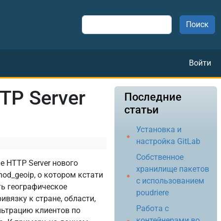
Поиск
Меню
Войти
TP Server
Последние
статьи
Установка и
настройка GitLab
Собственное
e HTTP Server нового
хранилище пакетов
d_geoip, о котором кстати
с использованием
ть географическое
poudriere
ивязку к стране, области,
Работа с
льтрацию клиентов по
контейнерами во