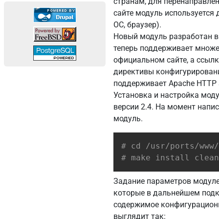
странам, для перенаправлен
сайте модуль используется 
ОС, браузер).
Новый модуль разработан в
теперь поддерживает множес
официальном сайте, а ссылк
директивы конфигурирования
поддерживает Apache HTTP S
Установка и настройка моду
версии 2.4. На момент напи
модуль.
# cd /usr/ports/www/
# make install clean
Задание параметров модуле
которые в дальнейшем подк
содержимое конфигурацион
выглядит так: