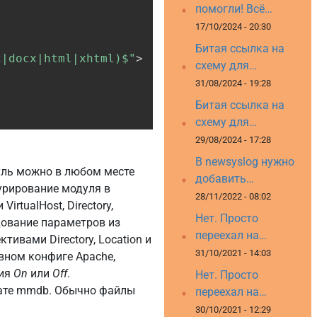
помогли! Всё…
17/10/2024 - 20:30
Битая ссылка на
c|docx|html|xhtml)$"
>
схему для…
31/08/2024 - 19:28
Битая ссылка на
схему для…
29/08/2024 - 17:28
В newsyslog нужно
ль можно в любом месте
добавить…
гурирование модуля в
28/11/2022 - 08:02
tualHost, Directory,
Нет. Просто
дование параметров из
переехал на…
тивами Directory, Location и
31/10/2021 - 14:03
овном конфиге Apache,
ния
On
или
Off
.
Нет. Просто
мате mmdb. Обычно файлы
переехал на…
30/10/2021 - 12:29