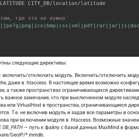
LATITUDE CITY_DB/location/latitude

там, где это не нужно
f|jpe?g|png|ico|bmp|css|xml|pdf|rar|jar|js|do
упны следующие директивы:
 включить/отключить модуль. Включить/отключить моду
he, даже в .htaccess. В настоящее время возможно конфи
, а также пространствах ограничивающихся директивами Vir
ать важное замечание, что при выключенном модуле насле
а или VirtualHost в пространства, ограничивающиеся дирек
ется. Т.е. не включив модуль и задав все параметры в осн
нова при включении модуля в .htaccess. Возможные значе
E
DB_PATH
— путь к файлу с базой данных MaxMind в фор
share/GeoIP/*.mmdb.