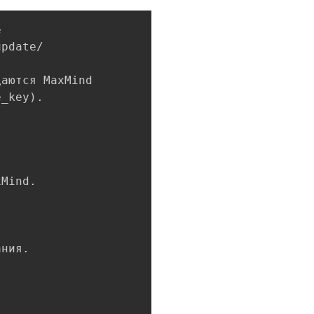
Copy


pdate/

аются MaxMind

_key).

Mind.

ния.
