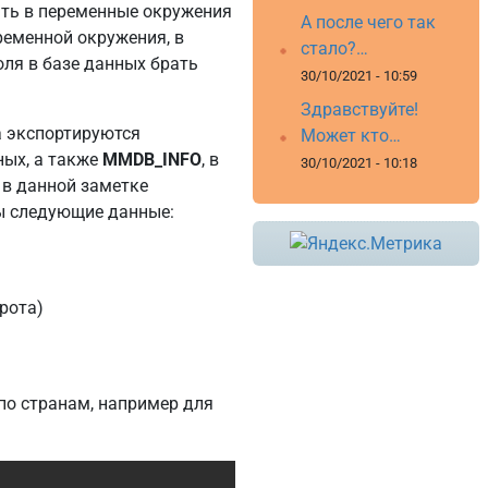
ть в переменные окружения
А после чего так
ременной окружения, в
стало?…
оля в базе данных брать
30/10/2021 - 10:59
Здравствуйте!
а экспортируются
Может кто…
ных, а также
MMDB_INFO
, в
30/10/2021 - 10:18
 в данной заметке
ы следующие данные:
рота)
по странам, например для
Copy