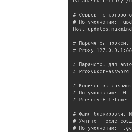
DatabaseDirectory /u
# Сервер, с которого
# По умолчанию: "upd
Host updates.maxmind
# Параметры прокси. 
# Proxy 127.0.0.1:88
# Параметры для авто
# ProxyUserPassword 
# Количество сохраня
# По умолчанию: "0".

# PreserveFileTimes 
# Файл блокировки. И
# Учтите: После созд
# По умолчанию: ".ge