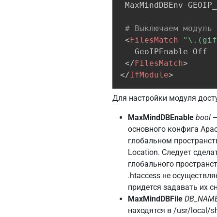
 MaxMindDBEnv GEOIP_
# Выключаем модуль 
<
FilesMatch
"\.(gi
   GeoIPEnable Off

</
FilesMatch
>
</
IfModule
>
Для настройки модуля дост
MaxMindDBEnable
bool
—
основного конфига Apac
глобальном пространстве
Location. Следует сдел
глобального пространств
.htaccess не осуществля
придется задавать их с
MaxMindDBFile
DB_NAM
находятся в /usr/local/