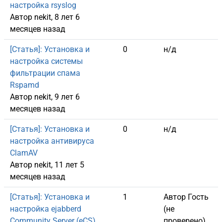
настройка rsyslog
Автор
nekit
, 8 лет 6
месяцев назад
Обычная тема
[Статья]: Установка и
0
н/д
настройка системы
фильтрации спама
Rspamd
Автор
nekit
, 9 лет 6
месяцев назад
Обычная тема
[Статья]: Установка и
0
н/д
настройка антивируса
ClamAV
Автор
nekit
, 11 лет 5
месяцев назад
Обычная тема
[Статья]: Установка и
1
Автор
Гость
настройка ejabberd
(не
Community Server (eCS)
проверено)
,