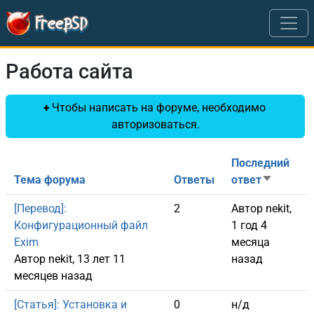
Перейти к основному содержанию
Работа сайта
Чтобы написать на форуме, необходимо
авторизоваться.
Последний
Тема форума
Ответы
ответ
Сортиров
Обычная тема
[Перевод]:
2
Автор
nekit
,
Конфигурационный файл
1 год 4
Exim
месяца
Автор
nekit
, 13 лет 11
назад
месяцев назад
Обычная тема
[Статья]: Установка и
0
н/д