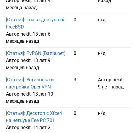
Автор
nekit
, 13 лет 4
назад
месяца назад
Обычная тема
[Статья]: Точка доступа на
0
н/д
FreeBSD
Автор
nekit
, 13 лет 6
месяцев назад
Обычная тема
[Статья]: PvPGN (Battle.net)
0
н/д
Автор
nekit
, 13 лет 9
месяцев назад
Обычная тема
[Статья]: Установка и
3
Автор
nekit
,
настройка OpenVPN
9 лет назад
Автор
nekit
, 13 лет 10
месяцев назад
Обычная тема
[Статья]: Десктоп с Xfce4
0
н/д
на нетбуке Eee PC 701
Автор
nekit
, 14 лет 2