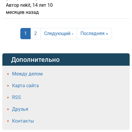
Автор
nekit
, 14 лет 10
месяцев назад
Нумерация страниц
Страница
Страница
Следующая страница
Последняя страница
1
2
Следующий ›
Последняя »
Дополнительно
Между делом
Карта сайта
RSS
Друзья
Контакты