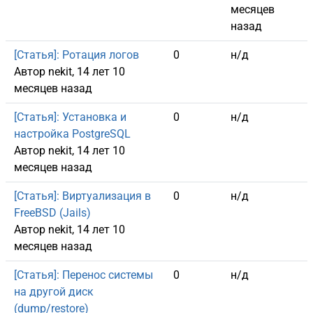
месяцев
назад
Обычная тема
[Статья]: Ротация логов
0
н/д
Автор
nekit
, 14 лет 10
месяцев назад
Обычная тема
[Статья]: Установка и
0
н/д
настройка PostgreSQL
Автор
nekit
, 14 лет 10
месяцев назад
Обычная тема
[Статья]: Виртуализация в
0
н/д
FreeBSD (Jails)
Автор
nekit
, 14 лет 10
месяцев назад
Обычная тема
[Статья]: Перенос системы
0
н/д
на другой диск
(dump/restore)