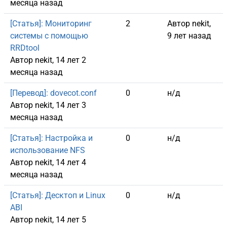
месяца назад
Обычная тема
[Статья]: Мониторинг
2
Автор
nekit
,
системы с помощью
9 лет назад
RRDtool
Автор
nekit
, 14 лет 2
месяца назад
Обычная тема
[Перевод]: dovecot.conf
0
н/д
Автор
nekit
, 14 лет 3
месяца назад
Обычная тема
[Статья]: Настройка и
0
н/д
использование NFS
Автор
nekit
, 14 лет 4
месяца назад
Обычная тема
[Статья]: Десктоп и Linux
0
н/д
ABI
Автор
nekit
, 14 лет 5