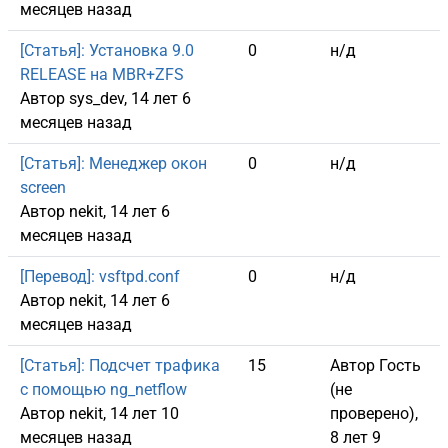
месяцев назад
Обычная тема
[Статья]: Установка 9.0
0
н/д
RELEASE на MBR+ZFS
Автор
sys_dev
, 14 лет 6
месяцев назад
Обычная тема
[Статья]: Менеджер окон
0
н/д
screen
Автор
nekit
, 14 лет 6
месяцев назад
Обычная тема
[Перевод]: vsftpd.conf
0
н/д
Автор
nekit
, 14 лет 6
месяцев назад
Обычная тема
[Статья]: Подсчет трафика
15
Автор
Гость
с помощью ng_netflow
(не
Автор
nekit
, 14 лет 10
проверено)
,
месяцев назад
8 лет 9