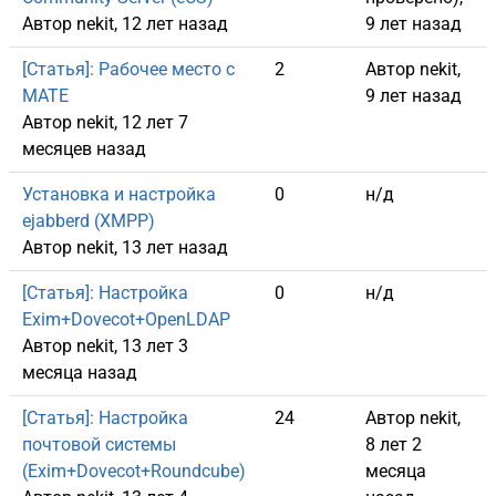
Автор
nekit
, 12 лет назад
9 лет назад
Обычная тема
[Статья]: Рабочее место с
2
Автор
nekit
,
MATE
9 лет назад
Автор
nekit
, 12 лет 7
месяцев назад
Обычная тема
Установка и настройка
0
н/д
ejabberd (XMPP)
Автор
nekit
, 13 лет назад
Обычная тема
[Статья]: Настройка
0
н/д
Exim+Dovecot+OpenLDAP
Автор
nekit
, 13 лет 3
месяца назад
Обычная тема
[Статья]: Настройка
24
Автор
nekit
,
почтовой системы
8 лет 2
(Exim+Dovecot+Roundcube)
месяца