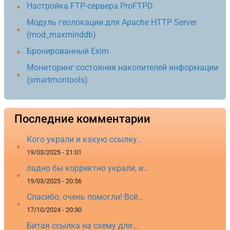
Настройка FTP-сервера ProFTPD
Модуль геолокации для Apache HTTP Server
(mod_maxminddb)
Бронированный Exim
Мониторинг состояния накопителей информации
(smartmontools)
Последние комментарии
Кого украли и какую ссылку…
19/03/2025 - 21:01
ладно бы корректно украли, и…
19/03/2025 - 20:56
Спасибо, очень помогли! Всё…
17/10/2024 - 20:30
Битая ссылка на схему для…