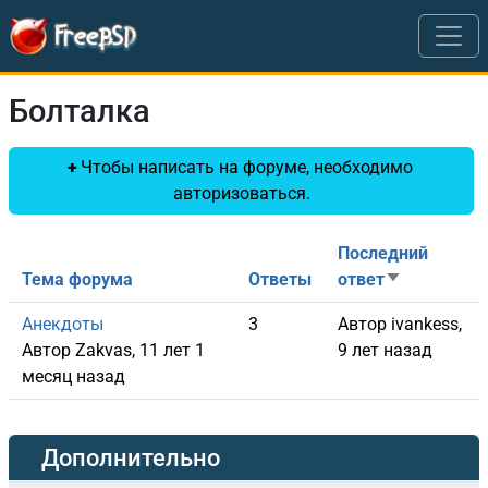
Перейти к основному содержанию
Болталка
Чтобы написать на форуме, необходимо
авторизоваться.
Последний
Тема форума
Ответы
ответ
Сортировать
Обычная тема
Анекдоты
3
Автор
ivankess
,
Автор
Zakvas
, 11 лет 1
9 лет назад
месяц назад
Дополнительно